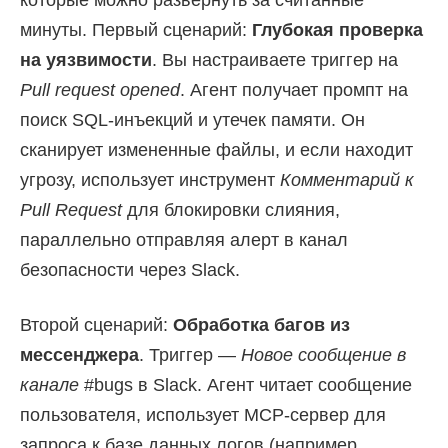
которые можно развернуть за считанные
минуты. Первый сценарий:
Глубокая проверка
на уязвимости
. Вы настраиваете триггер на
Pull request opened
. Агент получает промпт на
поиск SQL-инъекций и утечек памяти. Он
сканирует измененные файлы, и если находит
угрозу, использует инструмент
Комментарий к
Pull Request
для блокировки слияния,
параллельно отправляя алерт в канал
безопасности через Slack.
Второй сценарий:
Обработка багов из
мессенджера
. Триггер —
Новое сообщение в
канале
#bugs в Slack. Агент читает сообщение
пользователя, использует MCP-сервер для
запроса к базе данных логов (например,