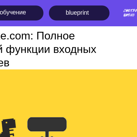
обучение
blueprint
ke.com: Полное
й функции входных
ев