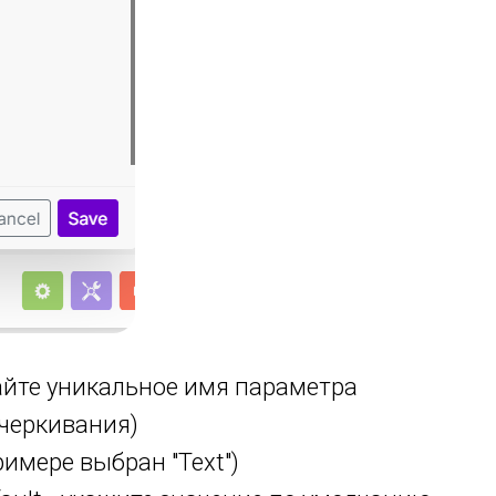
айте уникальное имя параметра
дчеркивания)
римере выбран "Text")