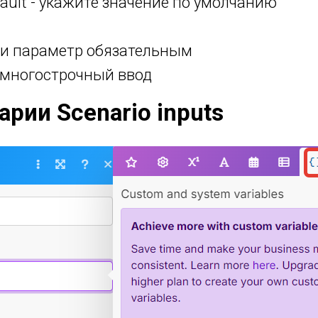
fault - укажите значение по умолчанию
я ли параметр обязательным
ен многострочный ввод
рии Scenario inputs