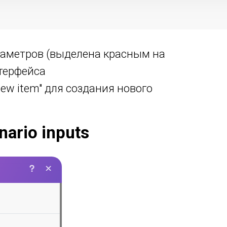
раметров (выделена красным на
терфейса
ew item" для создания нового
ario inputs