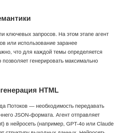
семантики
ли ключевых запросов. На этом этапе агент
тов или использование заранее
ажно, что для каждой темы определяется
что позволяет генерировать максимально
и генерация HTML
ьда Потоков — необходимость передавать
еннего JSON-формата. Агент отправляет
) в нейросеть (например, GPT-4o или Claude
ует структуру выходных данных. Нейросеть